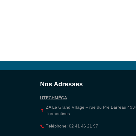
Nos Adresses
UTECHMÉCA
ZA Le Grand Village – rue du Pré Barreau 493
Trémentines
Téléphone: 02 41 46 21 97