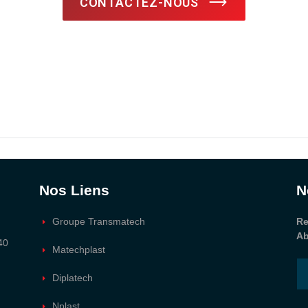
CONTACTEZ-NOUS
Nos Liens
N
Groupe Transmatech
Re
Ab
40
Matechplast
Diplatech
Nplast