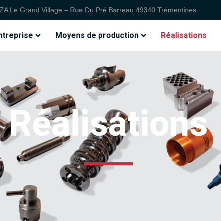
ZA Le Grand Village – Rue Du Pré Barreau 49340 Trémentines
ntreprise
Moyens de production
Réalisations
Réalisations