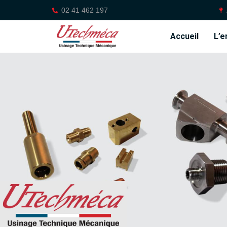
02 41 462 197
Accueil
L’e