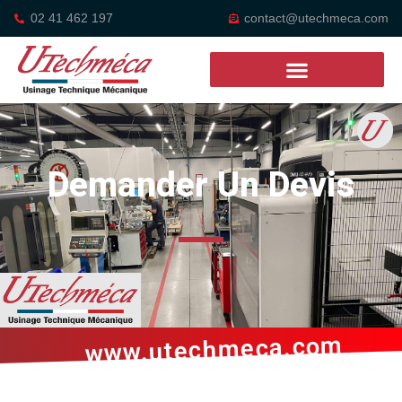
02 41 462 197
contact@utechmeca.com
Demander Un Devis
www.utechmeca.com